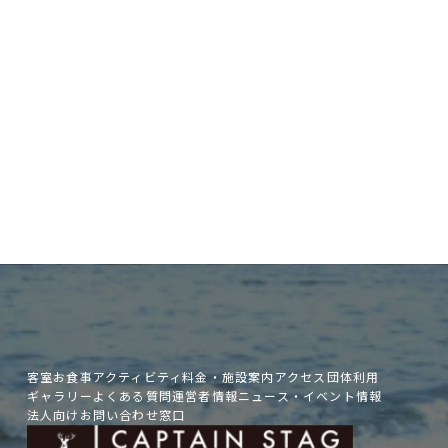
Google Map
当日のご予約やお問い合わせは
お電話で承っております。
050-5482-3315
客室
お食事
アクティビティ
料金・施設案内
アクセス
団体利用
ギャラリー
よくある質問
運営者情報
ニュース・イベント情報
法人向けお問い合わせ窓口